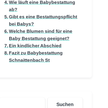
Wie läuft eine Babybestattung
ab?
Gibt es eine Bestattungspflicht
bei Babys?
Welche Blumen sind für eine
Baby Bestattung geeignet?
Ein kindlicher Abschied
Fazit zu Babybestattung
Schnaittenbach St
Suchen
Suchen