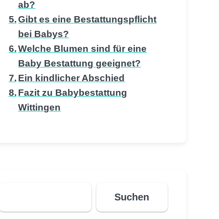
ab?
Gibt es eine Bestattungspflicht
bei Babys?
Welche Blumen sind für eine
Baby Bestattung geeignet?
Ein kindlicher Abschied
Fazit zu Babybestattung
Wittingen
Suchen
Suchen