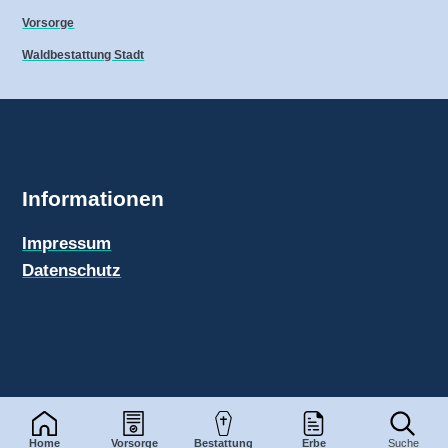
Vorsorge
Waldbestattung Stadt
Informationen
Impressum
Datenschutz
Bestattungen-Info.de
© 2026
Home
Vorsorge
Bestattung
Erbe
Suche