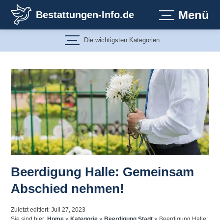
Zum
Menü
Bestattungen-Info.de
Inhalt
springen
Die wichtigsten Kategorien
Beerdigung Halle: Gemeinsam
Abschied nehmen!
Zuletzt editiert: Juli 27, 2023
Sie sind hier:
Home
»
Kategorie
»
Beerdigung Stadt
»
Beerdigung Halle: