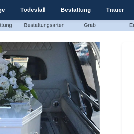
ge
Todesfall
Bestattung
Trauer
ttung
Bestattungsarten
Grab
E