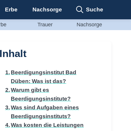
Suche
Erbe
Nachsorge
rbe
Trauer
Nachsorge
Inhalt
Beerdigungsinstitut Bad
Düben: Was ist das?
Warum gibt es
Beerdigungsinstitute?
Was sind Aufgaben eines
Beerdigungsinstituts?
Was kosten die Leistungen