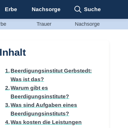
Suche
Erbe
Nachsorge
rbe
Trauer
Nachsorge
Inhalt
Beerdigungsinstitut Gerbstedt:
Was ist das?
Warum gibt es
Beerdigungsinstitute?
Was sind Aufgaben eines
Beerdigungsinstituts?
Was kosten die Leistungen