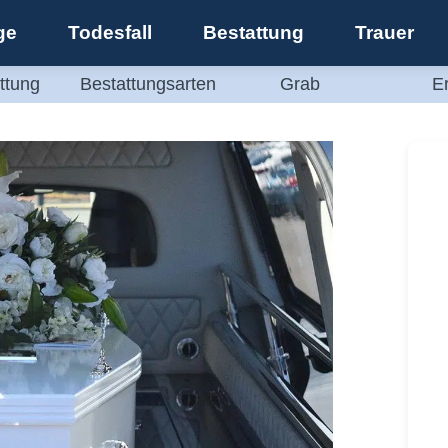
ge
Todesfall
Bestattung
Trauer
ttung
Bestattungsarten
Grab
E