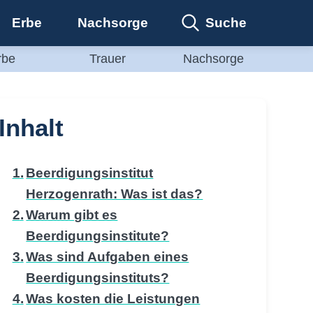
Suche
Erbe
Nachsorge
rbe
Trauer
Nachsorge
Inhalt
Beerdigungsinstitut
Herzogenrath: Was ist das?
Warum gibt es
Beerdigungsinstitute?
Was sind Aufgaben eines
Beerdigungsinstituts?
Was kosten die Leistungen