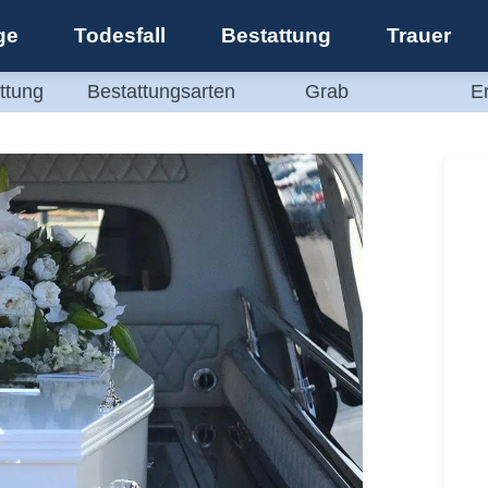
ge
Todesfall
Bestattung
Trauer
ttung
Bestattungsarten
Grab
E