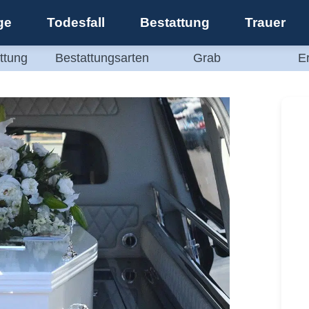
ge
Todesfall
Bestattung
Trauer
ttung
Bestattungsarten
Grab
E