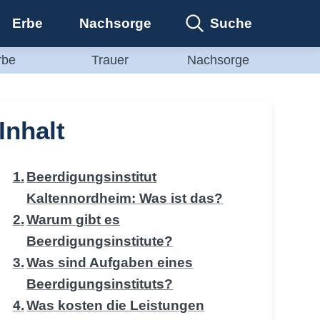
Suche
Erbe
Nachsorge
rbe
Trauer
Nachsorge
Inhalt
Beerdigungsinstitut
Kaltennordheim: Was ist das?
Warum gibt es
Beerdigungsinstitute?
Was sind Aufgaben eines
Beerdigungsinstituts?
Was kosten die Leistungen