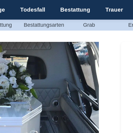
ge
Todesfall
Bestattung
Trauer
ttung
Bestattungsarten
Grab
E