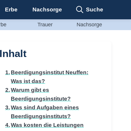
Suche
Erbe
Nachsorge
rbe
Trauer
Nachsorge
Inhalt
Beerdigungsinstitut Neuffen:
Was ist das?
Warum gibt es
Beerdigungsinstitute?
Was sind Aufgaben eines
Beerdigungsinstituts?
Was kosten die Leistungen