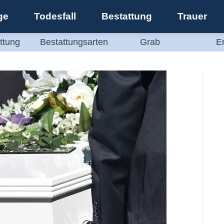
ge
Todesfall
Bestattung
Trauer
ttung
Bestattungsarten
Grab
E