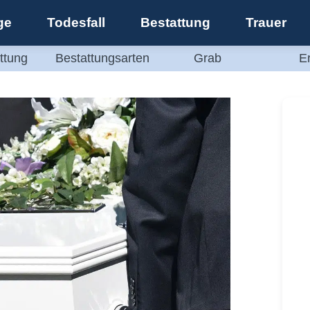
ge
Todesfall
Bestattung
Trauer
ttung
Bestattungsarten
Grab
E