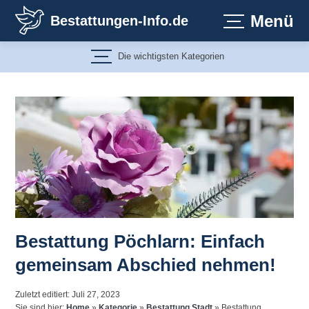
Zum
Menü
Bestattungen-Info.de
Inhalt
springen
Die wichtigsten Kategorien
Bestattung Pöchlarn: Einfach
gemeinsam Abschied nehmen!
Zuletzt editiert: Juli 27, 2023
Sie sind hier:
Home
»
Kategorie
»
Bestattung Stadt
»
Bestattung