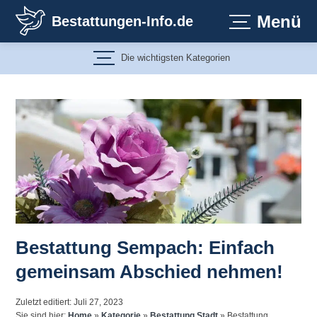
Zum
Menü
Bestattungen-Info.de
Inhalt
springen
Die wichtigsten Kategorien
Bestattung Sempach: Einfach
gemeinsam Abschied nehmen!
Zuletzt editiert: Juli 27, 2023
Sie sind hier:
Home
»
Kategorie
»
Bestattung Stadt
»
Bestattung