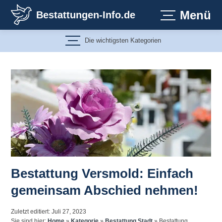
Zum
Menü
Bestattungen-Info.de
Inhalt
springen
Die wichtigsten Kategorien
Bestattung Versmold: Einfach
gemeinsam Abschied nehmen!
Zuletzt editiert: Juli 27, 2023
Sie sind hier:
Home
»
Kategorie
»
Bestattung Stadt
»
Bestattung