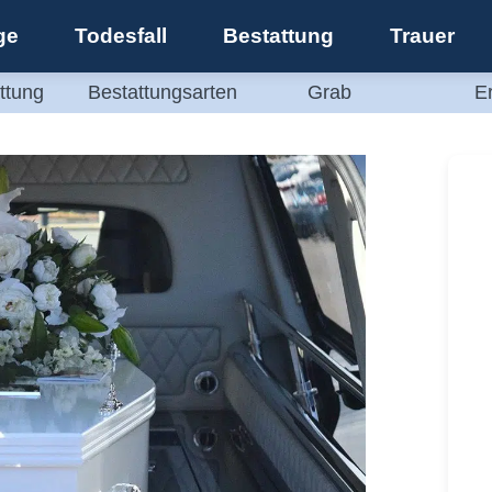
ge
Todesfall
Bestattung
Trauer
ttung
Bestattungsarten
Grab
E