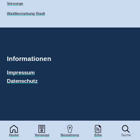
Vorsorge
Waldbestattung Stadt
Informationen
Impressum
Datenschutz
Bestattungen-Info.de
© 2026
Home
Vorsorge
Bestattung
Erbe
Suche