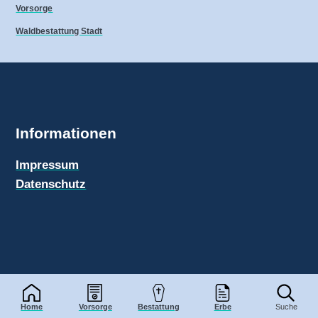
Vorsorge
Waldbestattung Stadt
Informationen
Impressum
Datenschutz
Bestattungen-Info.de
© 2026
Home
Vorsorge
Bestattung
Erbe
Suche