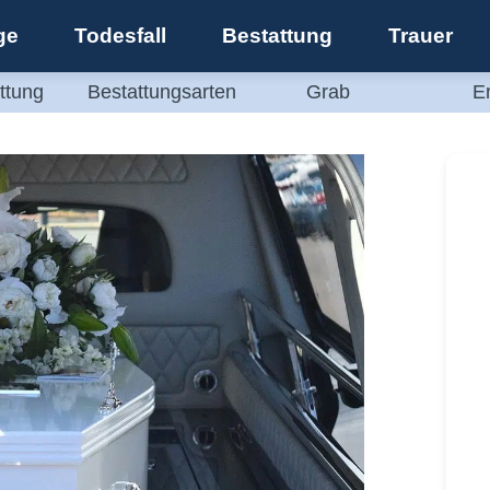
ge
Todesfall
Bestattung
Trauer
ttung
Bestattungsarten
Grab
E