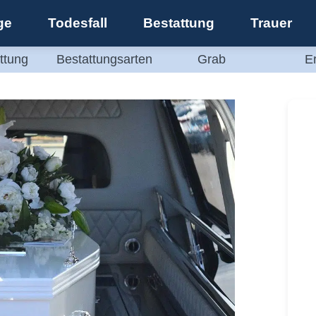
ge
Todesfall
Bestattung
Trauer
ttung
Bestattungsarten
Grab
E