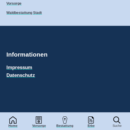
Vorsorge
Waldbestattung Stadt
Informationen
Impressum
Datenschutz
Bestattungen-Info.de
© 2026
Home
Vorsorge
Bestattung
Erbe
Suche