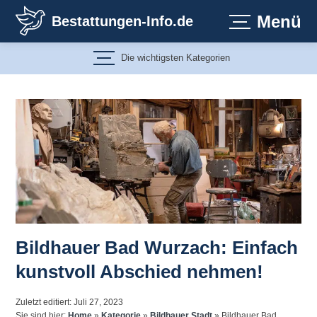
Zum
Menü
Bestattungen-Info.de
Inhalt
springen
Die wichtigsten Kategorien
Bildhauer Bad Wurzach: Einfach
kunstvoll Abschied nehmen!
Zuletzt editiert: Juli 27, 2023
Sie sind hier:
Home
»
Kategorie
»
Bildhauer Stadt
»
Bildhauer Bad