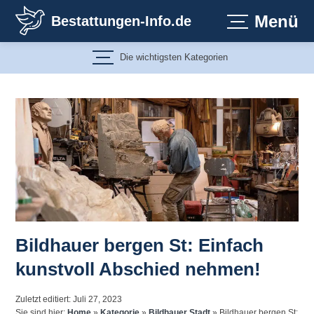
Zum
Menü
Bestattungen-Info.de
Inhalt
springen
Die wichtigsten Kategorien
Bildhauer bergen St: Einfach
kunstvoll Abschied nehmen!
Zuletzt editiert: Juli 27, 2023
Sie sind hier:
Home
»
Kategorie
»
Bildhauer Stadt
»
Bildhauer bergen St: