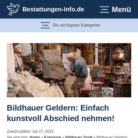
Zum
Menü
Bestattungen-Info.de
Inhalt
springen
Die wichtigsten Kategorien
Bildhauer Geldern: Einfach
kunstvoll Abschied nehmen!
Zuletzt editiert: Juli 27, 2023
Sie sind hier:
Home
»
Kategorie
»
Bildhauer Stadt
»
Bildhauer Geldern: