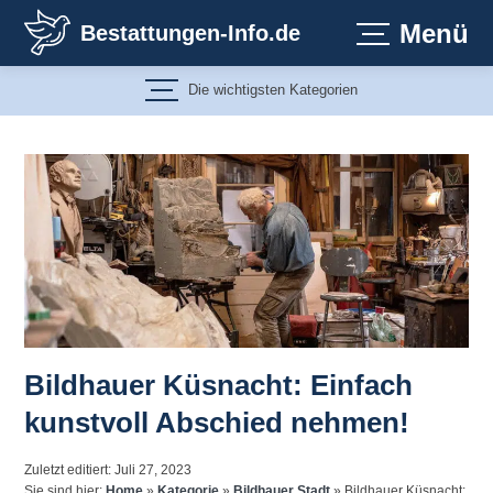
Zum
Menü
Bestattungen-Info.de
Inhalt
springen
Die wichtigsten Kategorien
Bildhauer Küsnacht: Einfach
kunstvoll Abschied nehmen!
Zuletzt editiert: Juli 27, 2023
Sie sind hier:
Home
»
Kategorie
»
Bildhauer Stadt
»
Bildhauer Küsnacht: