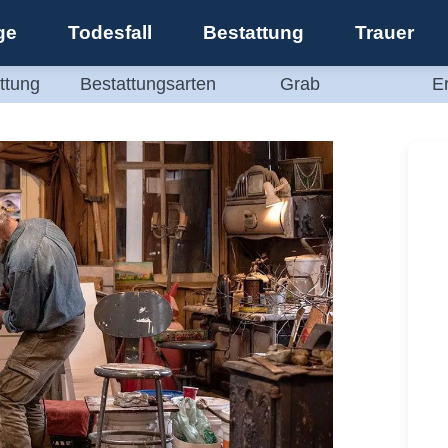
ge
Todesfall
Bestattung
Trauer
ttung
Bestattungsarten
Grab
E