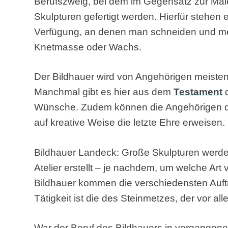
Berufszweig, bei dem im Gegensatz zur Male
Skulpturen gefertigt werden. Hierfür stehen 
Verfügung, an denen man schneiden und mei
Knetmasse oder Wachs.
Der Bildhauer wird von Angehörigen meistens
Manchmal gibt es hier aus dem
Testament
d
Wünsche. Zudem können die Angehörigen d
auf kreative Weise die letzte Ehre erweisen.
Bildhauer Landeck: Große Skulpturen werden
Atelier erstellt – je nachdem, um welche Art 
Bildhauer kommen die verschiedensten Aufträ
Tätigkeit ist die des Steinmetzes, der vor all
War der Beruf des Bildhauers in vergangen