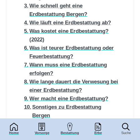
Wie schnell geht eine
Erdbestattung Bergen?
Wie läuft eine Erdbestattung ab?
Was kostet eine Erdbestattung?
(2022)
Was ist teurer Erdbestattung oder
Feuerbestattung?
Wann muss eine Erdbestattung
erfolgen?
Wie lange dauert die Verwesung bei
einer Erdbestattung?
Wer macht eine Erdbestattung?
Sonstiges zu Erdbestattung
Bergen
Die stille Beisetzung
Fazit zu Erdbestattung {DStadt}
Home
Vorsorge
Bestattung
Erbe
Suche