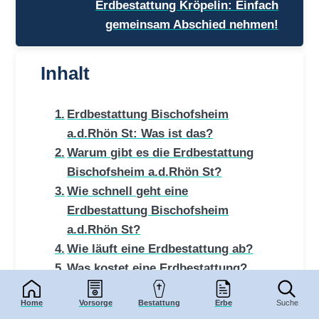
Erdbestattung Kröpelin: Einfach
gemeinsam Abschied nehmen!
Inhalt
Erdbestattung Bischofsheim
a.d.Rhön St: Was ist das?
Warum gibt es die Erdbestattung
Bischofsheim a.d.Rhön St?
Wie schnell geht eine
Erdbestattung Bischofsheim
a.d.Rhön St?
Wie läuft eine Erdbestattung ab?
Was kostet eine Erdbestattung?
(2022)
Home
Vorsorge
Bestattung
Erbe
Suche
Was ist teurer Erdbestattung oder