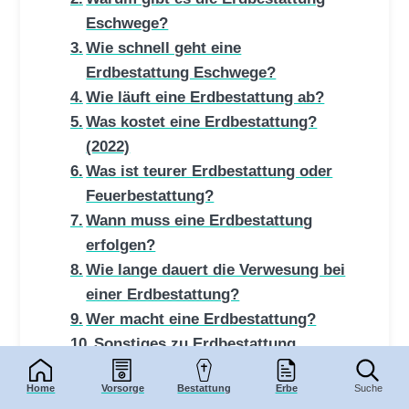
Eschwege?
Wie schnell geht eine
Erdbestattung Eschwege?
Wie läuft eine Erdbestattung ab?
Was kostet eine Erdbestattung?
(2022)
Was ist teurer Erdbestattung oder
Feuerbestattung?
Wann muss eine Erdbestattung
erfolgen?
Wie lange dauert die Verwesung bei
einer Erdbestattung?
Wer macht eine Erdbestattung?
Sonstiges zu Erdbestattung
Eschwege
Home
Vorsorge
Bestattung
Erbe
Suche
Die stille Beisetzung