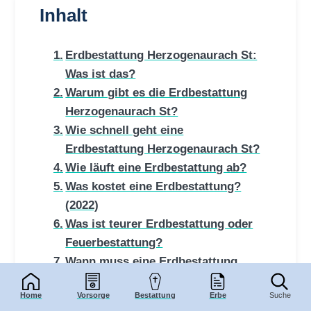
Inhalt
Erdbestattung Herzogenaurach St:
Was ist das?
Warum gibt es die Erdbestattung
Herzogenaurach St?
Wie schnell geht eine
Erdbestattung Herzogenaurach St?
Wie läuft eine Erdbestattung ab?
Was kostet eine Erdbestattung?
(2022)
Was ist teurer Erdbestattung oder
Feuerbestattung?
Wann muss eine Erdbestattung
erfolgen?
Home
Vorsorge
Bestattung
Erbe
Suche
Wie lange dauert die Verwesung bei