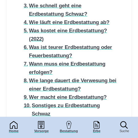
Wie schnell geht eine
Erdbestattung Schwaz?
Wie läuft eine Erdbestattung ab?
Was kostet eine Erdbestattung?
(2022)
Was ist teurer Erdbestattung oder
Feuerbestattung?
Wann muss eine Erdbestattung
erfolgen?
Wie lange dauert die Verwesung bei
einer Erdbestattung?
Wer macht eine Erdbestattung?
Sonstiges zu Erdbestattung
Schwaz
Die stille Beisetzung
Fazit zu Erdbestattung {DStadt}
Home
Vorsorge
Bestattung
Erbe
Suche