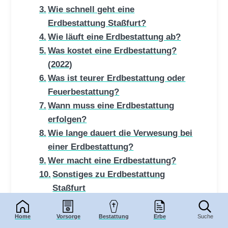
Wie schnell geht eine
Erdbestattung Staßfurt?
Wie läuft eine Erdbestattung ab?
Was kostet eine Erdbestattung?
(2022)
Was ist teurer Erdbestattung oder
Feuerbestattung?
Wann muss eine Erdbestattung
erfolgen?
Wie lange dauert die Verwesung bei
einer Erdbestattung?
Wer macht eine Erdbestattung?
Sonstiges zu Erdbestattung
Staßfurt
Die stille Beisetzung
Fazit zu Erdbestattung {DStadt}
Home
Vorsorge
Bestattung
Erbe
Suche