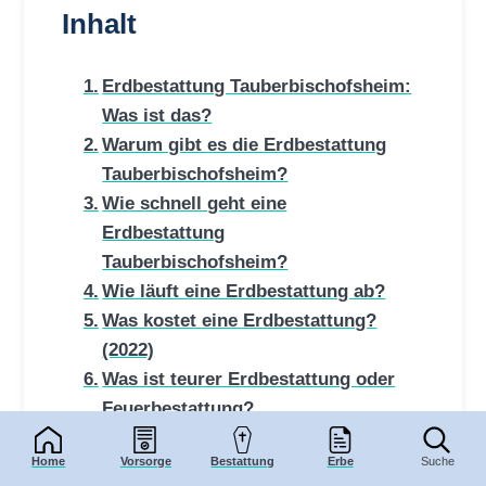
Inhalt
Erdbestattung Tauberbischofsheim:
Was ist das?
Warum gibt es die Erdbestattung
Tauberbischofsheim?
Wie schnell geht eine
Erdbestattung
Tauberbischofsheim?
Wie läuft eine Erdbestattung ab?
Was kostet eine Erdbestattung?
(2022)
Was ist teurer Erdbestattung oder
Feuerbestattung?
Wann muss eine Erdbestattung
Home
Vorsorge
Bestattung
Erbe
Suche
erfolgen?