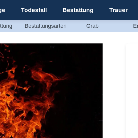
ge
Todesfall
Bestattung
Trauer
ttung
Bestattungsarten
Grab
E