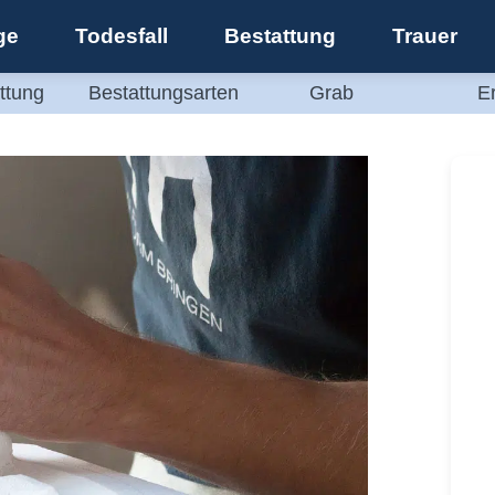
ge
Todesfall
Bestattung
Trauer
ttung
Bestattungsarten
Grab
E