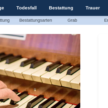
ge
Todesfall
Bestattung
Trauer
ttung
Bestattungsarten
Grab
E