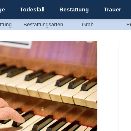
ge
Todesfall
Bestattung
Trauer
ttung
Bestattungsarten
Grab
E