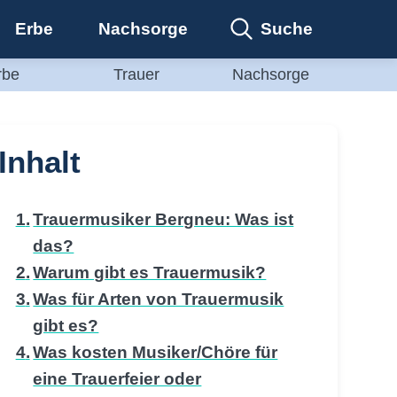
Suche
Erbe
Nachsorge
rbe
Trauer
Nachsorge
Inhalt
Trauermusiker Bergneu: Was ist
das?
Warum gibt es Trauermusik?
Was für Arten von Trauermusik
gibt es?
Was kosten Musiker/Chöre für
eine Trauerfeier oder