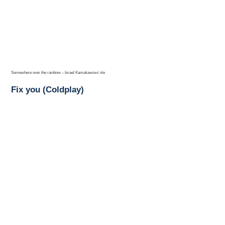
Somewhere over the rainbow – Israel Kamakawiwo´ole
Fix you (Coldplay)