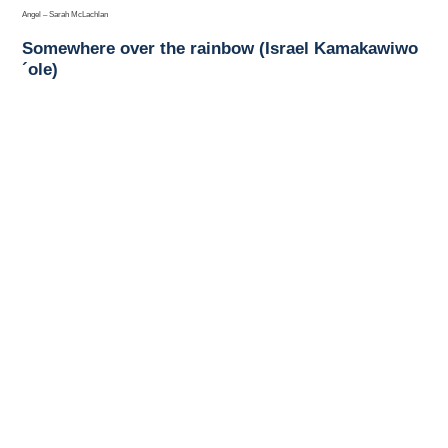
Angel – Sarah McLachlan
Somewhere over the rainbow (Israel Kamakawiwo
´ole)