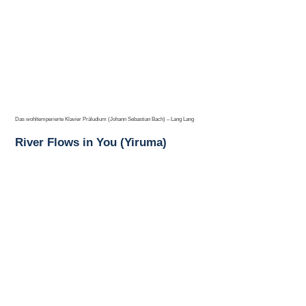
Das wohltemperierte Klavier Präludium (Johann Sebastian Bach) – Lang Lang
River Flows in You (Yiruma)