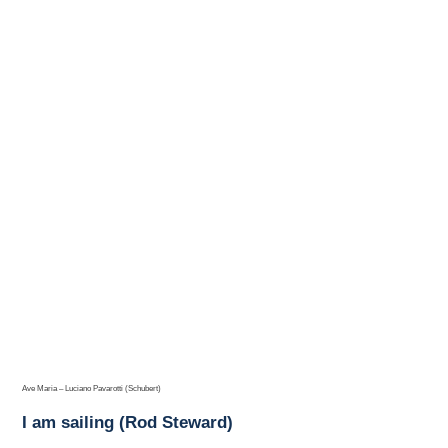
Ave Maria – Luciano Pavarotti (Schubert)
I am sailing (Rod Steward)