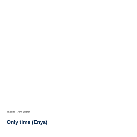
Imagine – John Lennon
Only time (Enya)