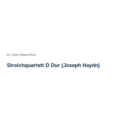
Air- Johann Sebastian Bach
Streichquartett D Dur (Joseph Haydn)