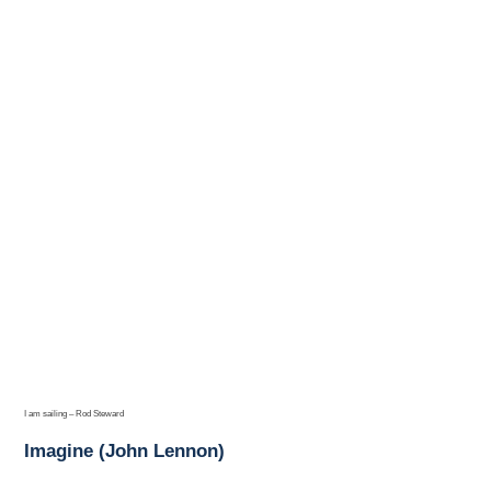
I am sailing – Rod Steward
Imagine (John Lennon)