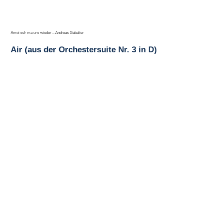
Amoi seh ma uns wieder – Andreas Gabalier
Air (aus der Orchestersuite Nr. 3 in D)