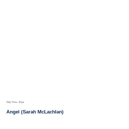
Only Time – Enya
Angel (Sarah McLachlan)