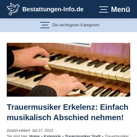
Zum
Menü
Bestattungen-Info.de
Inhalt
springen
Die wichtigsten Kategorien
Trauermusiker Erkelenz: Einfach
musikalisch Abschied nehmen!
Zuletzt editiert: Juli 27, 2023
Sie sind hier:
Home
»
Kategorie
»
Trauermusiker Stadt
»
Trauermusiker