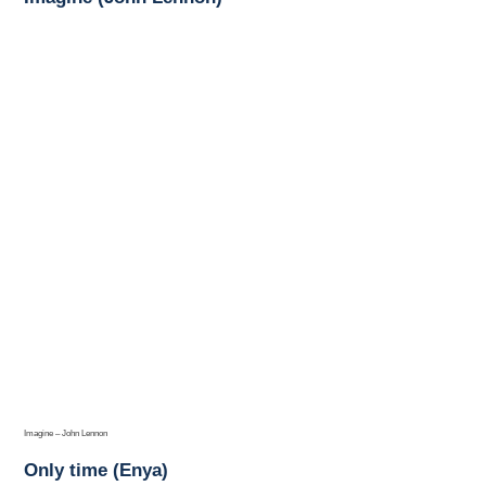
Imagine – John Lennon
Only time (Enya)