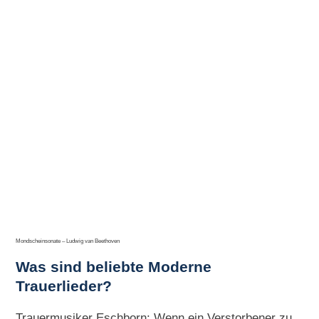
Mondscheinsonate – Ludwig van Beethoven
Was sind beliebte Moderne
Trauerlieder?
Trauermusiker Eschborn: Wenn ein Verstorbener zu