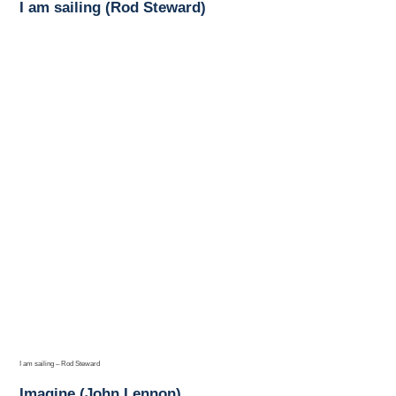
I am sailing (Rod Steward)
I am sailing – Rod Steward
Imagine (John Lennon)