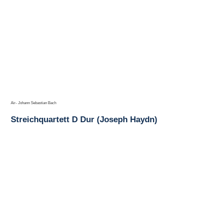
Air- Johann Sebastian Bach
Streichquartett D Dur (Joseph Haydn)