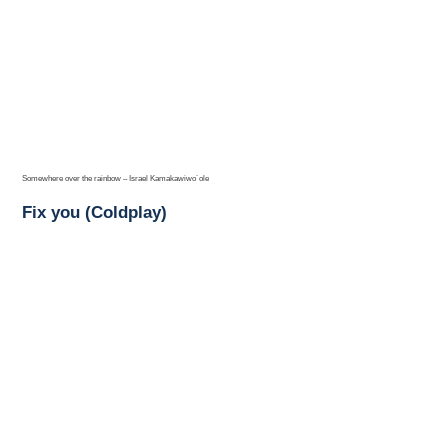
Somewhere over the rainbow – Israel Kamakawiwo´ole
Fix you (Coldplay)