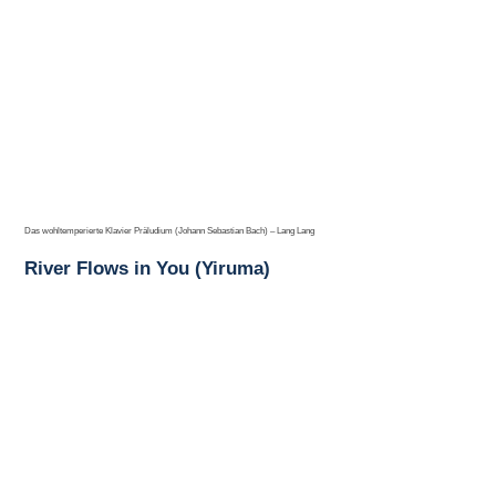
Das wohltemperierte Klavier Präludium (Johann Sebastian Bach) – Lang Lang
River Flows in You (Yiruma)