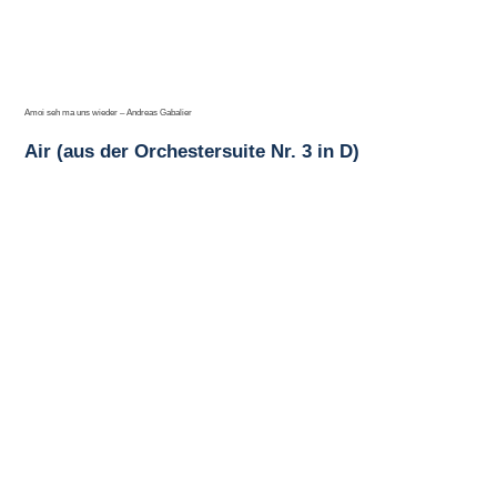
Amoi seh ma uns wieder – Andreas Gabalier
Air (aus der Orchestersuite Nr. 3 in D)