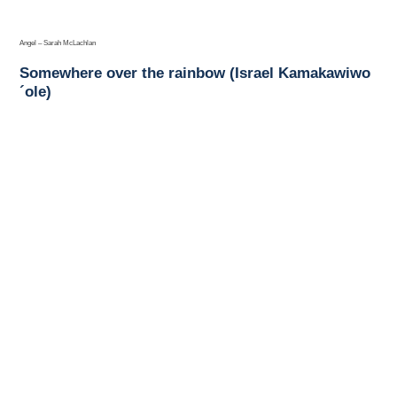
Angel – Sarah McLachlan
Somewhere over the rainbow (Israel Kamakawiwo
´ole)