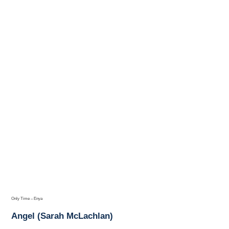
Only Time – Enya
Angel (Sarah McLachlan)