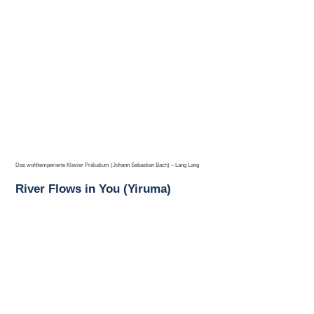
Das wohltemperierte Klavier Präludium (Johann Sebastian Bach) – Lang Lang
River Flows in You (Yiruma)