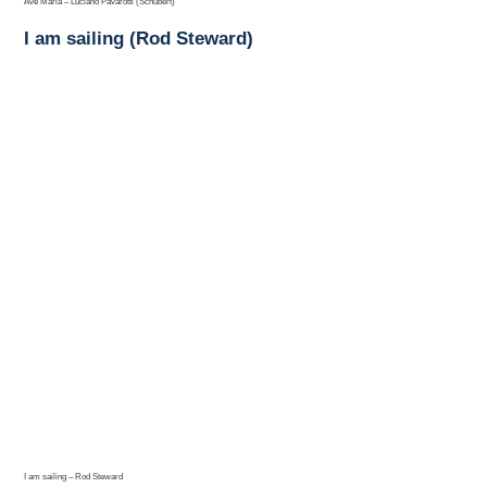
Ave Maria – Luciano Pavarotti (Schubert)
I am sailing (Rod Steward)
I am sailing – Rod Steward