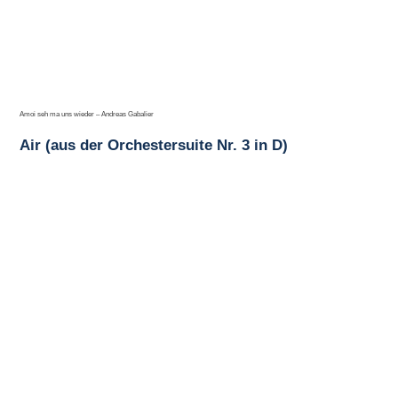
Amoi seh ma uns wieder – Andreas Gabalier
Air (aus der Orchestersuite Nr. 3 in D)