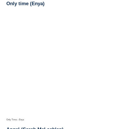
Only time (Enya)
Only Time – Enya