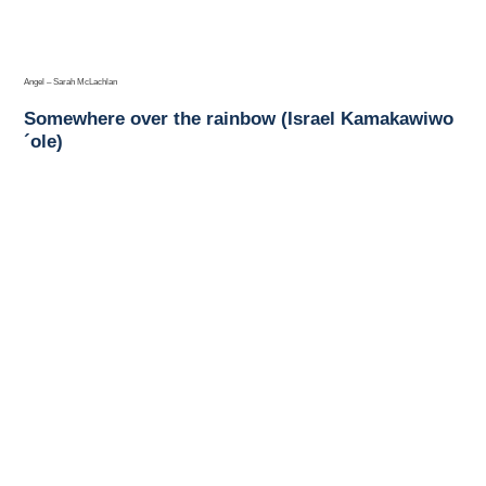
Angel – Sarah McLachlan
Somewhere over the rainbow (Israel Kamakawiwo
´ole)