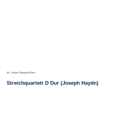
Air- Johann Sebastian Bach
Streichquartett D Dur (Joseph Haydn)