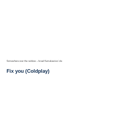
Somewhere over the rainbow – Israel Kamakawiwo´ole
Fix you (Coldplay)