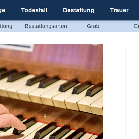
ge
Todesfall
Bestattung
Trauer
ttung
Bestattungsarten
Grab
E