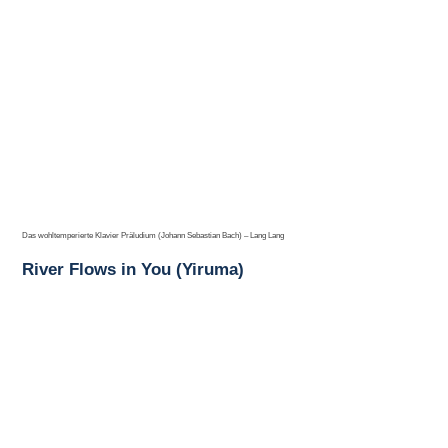
Das wohltemperierte Klavier Präludium (Johann Sebastian Bach) – Lang Lang
River Flows in You (Yiruma)