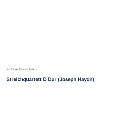
Air- Johann Sebastian Bach
Streichquartett D Dur (Joseph Haydn)