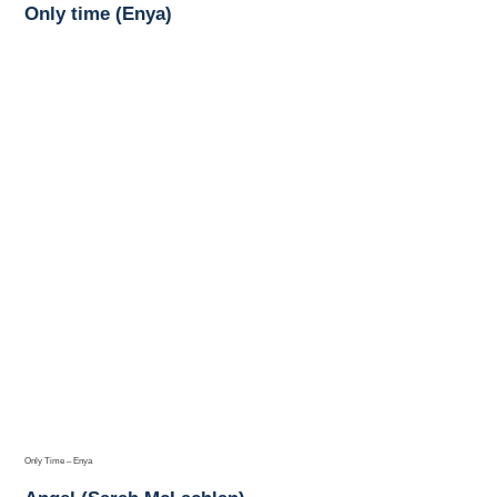
Only time (Enya)
Only Time – Enya