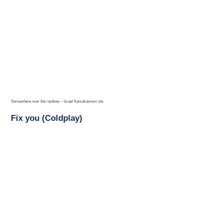
Somewhere over the rainbow – Israel Kamakawiwo´ole
Fix you (Coldplay)