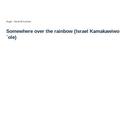
Angel – Sarah McLachlan
Somewhere over the rainbow (Israel Kamakawiwo
´ole)