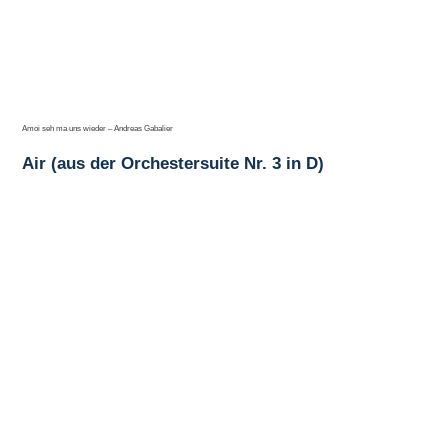
Amoi seh ma uns wieder – Andreas Gabalier
Air (aus der Orchestersuite Nr. 3 in D)