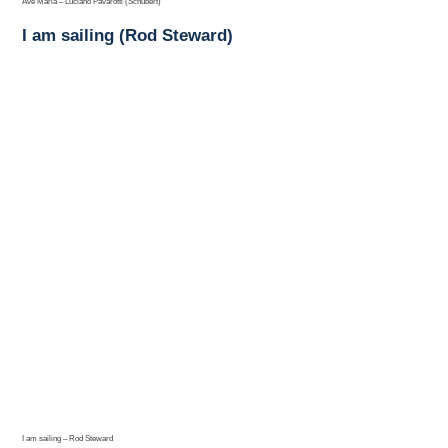
Ave Maria – Luciano Pavarotti (Schubert)
I am sailing (Rod Steward)
I am sailing – Rod Steward