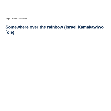
Angel – Sarah McLachlan
Somewhere over the rainbow (Israel Kamakawiwo
´ole)