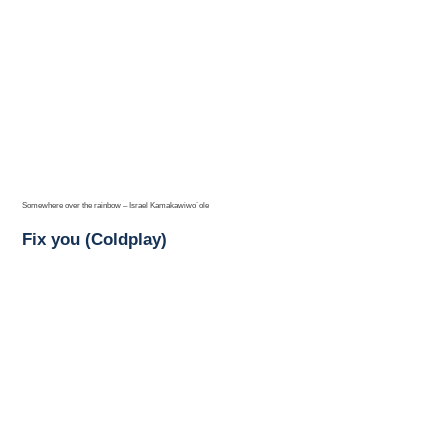
Somewhere over the rainbow – Israel Kamakawiwo´ole
Fix you (Coldplay)