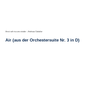
Amoi seh ma uns wieder – Andreas Gabalier
Air (aus der Orchestersuite Nr. 3 in D)