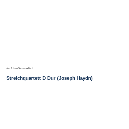
Air- Johann Sebastian Bach
Streichquartett D Dur (Joseph Haydn)