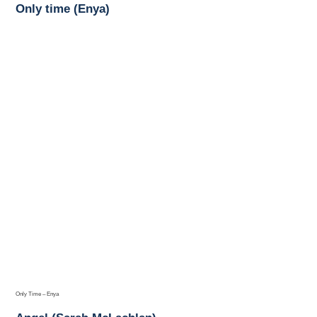
Only time (Enya)
Only Time – Enya