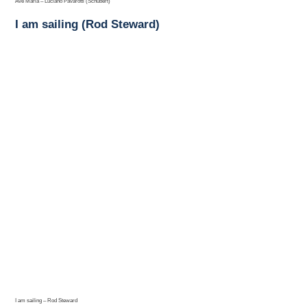
Ave Maria – Luciano Pavarotti (Schubert)
I am sailing (Rod Steward)
I am sailing – Rod Steward