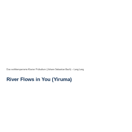
Das wohltemperierte Klavier Präludium (Johann Sebastian Bach) – Lang Lang
River Flows in You (Yiruma)