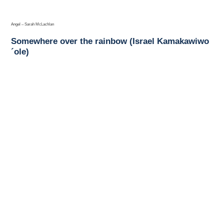
Angel – Sarah McLachlan
Somewhere over the rainbow (Israel Kamakawiwo
´ole)