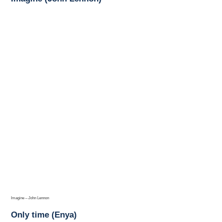
Imagine – John Lennon
Only time (Enya)