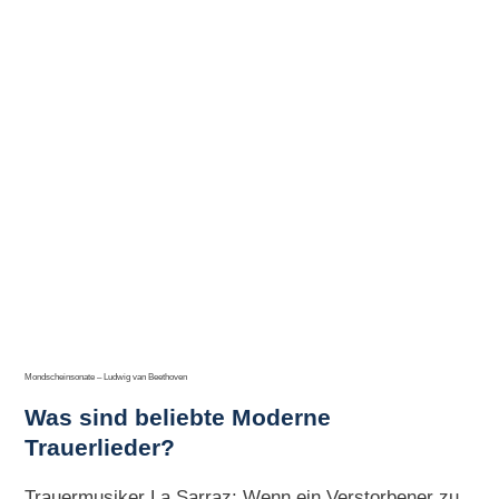
Mondscheinsonate – Ludwig van Beethoven
Was sind beliebte Moderne
Trauerlieder?
Trauermusiker La Sarraz: Wenn ein Verstorbener zu