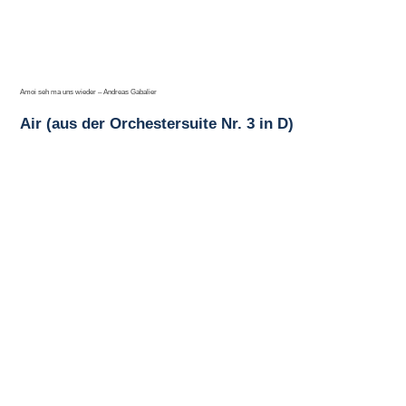
Amoi seh ma uns wieder – Andreas Gabalier
Air (aus der Orchestersuite Nr. 3 in D)