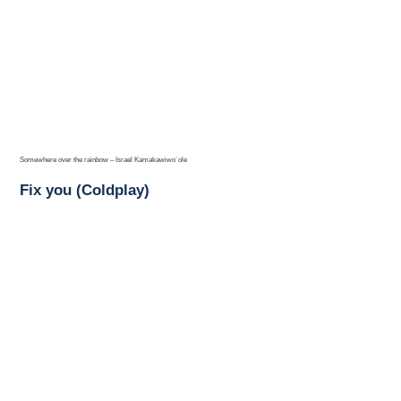
Somewhere over the rainbow – Israel Kamakawiwo´ole
Fix you (Coldplay)