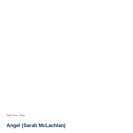
Only Time – Enya
Angel (Sarah McLachlan)