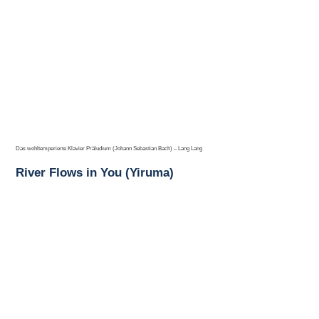
Das wohltemperierte Klavier Präludium (Johann Sebastian Bach) – Lang Lang
River Flows in You (Yiruma)