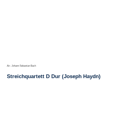
Air- Johann Sebastian Bach
Streichquartett D Dur (Joseph Haydn)