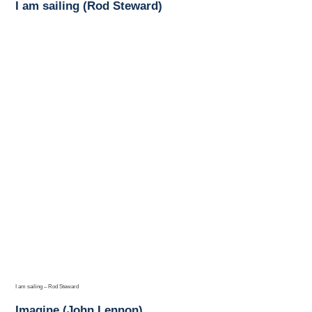
I am sailing (Rod Steward)
I am sailing – Rod Steward
Imagine (John Lennon)