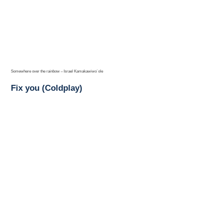
Somewhere over the rainbow – Israel Kamakawiwo´ole
Fix you (Coldplay)