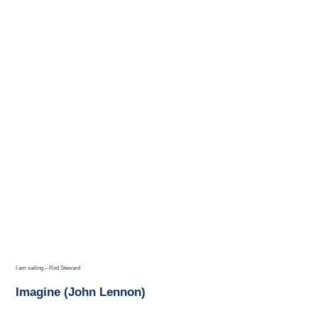
I am sailing – Rod Steward
Imagine (John Lennon)