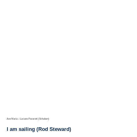
Ave Maria – Luciano Pavarotti (Schubert)
I am sailing (Rod Steward)