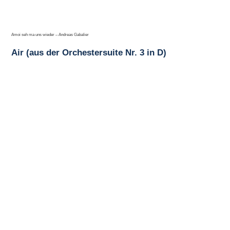
Amoi seh ma uns wieder – Andreas Gabalier
Air (aus der Orchestersuite Nr. 3 in D)