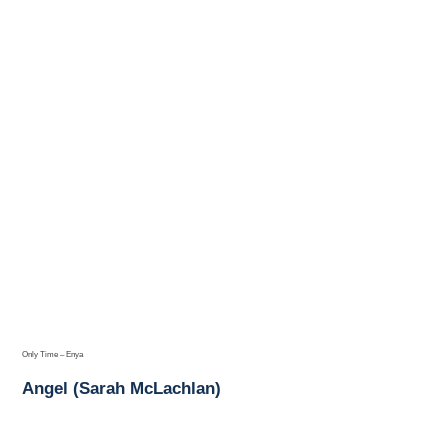
Only Time – Enya
Angel (Sarah McLachlan)