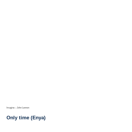
Imagine – John Lennon
Only time (Enya)