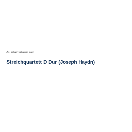
Air- Johann Sebastian Bach
Streichquartett D Dur (Joseph Haydn)