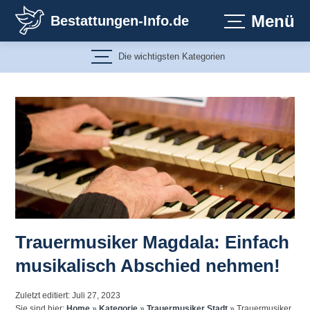
Zum
Menü
Bestattungen-Info.de
Inhalt
springen
Die wichtigsten Kategorien
Trauermusiker Magdala: Einfach
musikalisch Abschied nehmen!
Zuletzt editiert: Juli 27, 2023
Sie sind hier:
Home
»
Kategorie
»
Trauermusiker Stadt
»
Trauermusiker