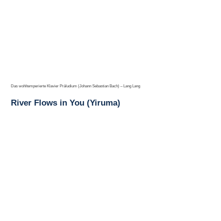
Das wohltemperierte Klavier Präludium (Johann Sebastian Bach) – Lang Lang
River Flows in You (Yiruma)