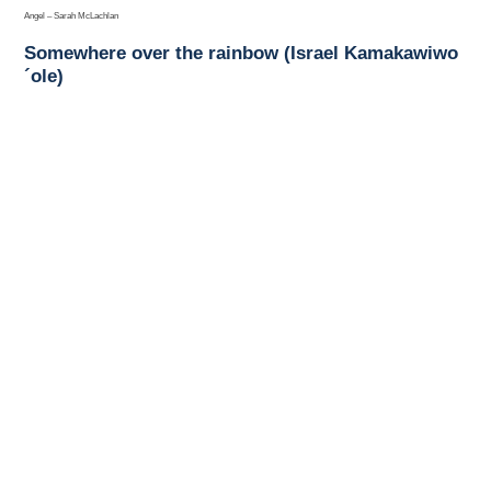
Angel – Sarah McLachlan
Somewhere over the rainbow (Israel Kamakawiwo
´ole)