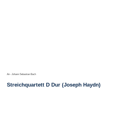
Air- Johann Sebastian Bach
Streichquartett D Dur (Joseph Haydn)