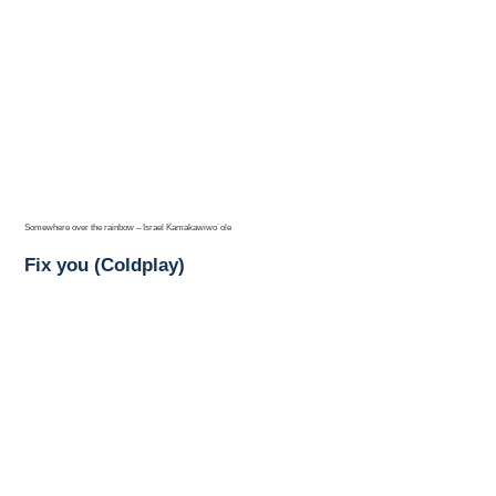
Somewhere over the rainbow – Israel Kamakawiwo´ole
Fix you (Coldplay)