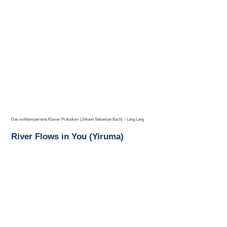
Das wohltemperierte Klavier Präludium (Johann Sebastian Bach) – Lang Lang
River Flows in You (Yiruma)