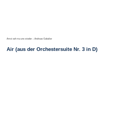
Amoi seh ma uns wieder – Andreas Gabalier
Air (aus der Orchestersuite Nr. 3 in D)