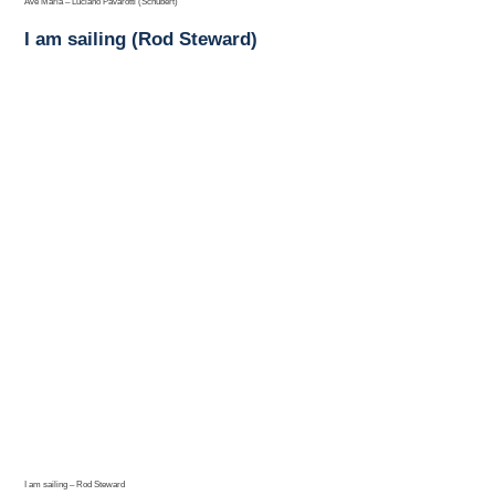
Ave Maria – Luciano Pavarotti (Schubert)
I am sailing (Rod Steward)
I am sailing – Rod Steward