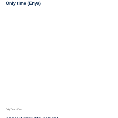
Only time (Enya)
Only Time – Enya