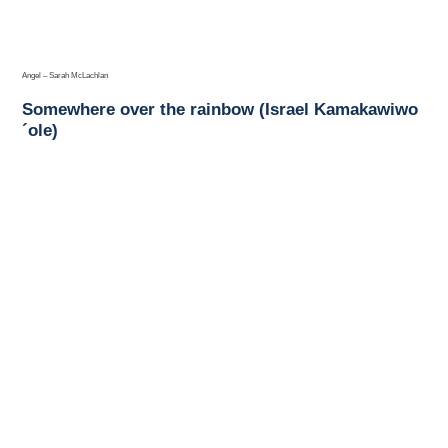
Angel – Sarah McLachlan
Somewhere over the rainbow (Israel Kamakawiwo
´ole)