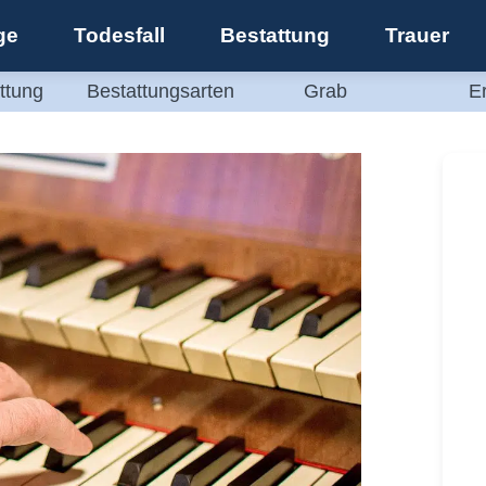
ge
Todesfall
Bestattung
Trauer
ttung
Bestattungsarten
Grab
E