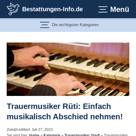
Zum
Menü
Bestattungen-Info.de
Inhalt
springen
Die wichtigsten Kategorien
Trauermusiker Rüti: Einfach
musikalisch Abschied nehmen!
Zuletzt editiert: Juli 27, 2023
Sie sind hier:
Home
»
Kategorie
»
Trauermusiker Stadt
»
Trauermusiker