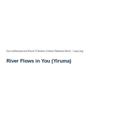
Das wohltemperierte Klavier Präludium (Johann Sebastian Bach) – Lang Lang
River Flows in You (Yiruma)