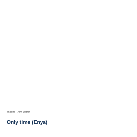
Imagine – John Lennon
Only time (Enya)