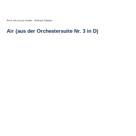
Amoi seh ma uns wieder – Andreas Gabalier
Air (aus der Orchestersuite Nr. 3 in D)