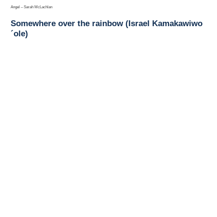
Angel – Sarah McLachlan
Somewhere over the rainbow (Israel Kamakawiwo
´ole)