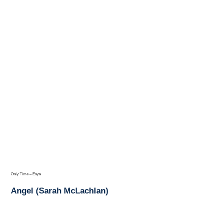
Only Time – Enya
Angel (Sarah McLachlan)