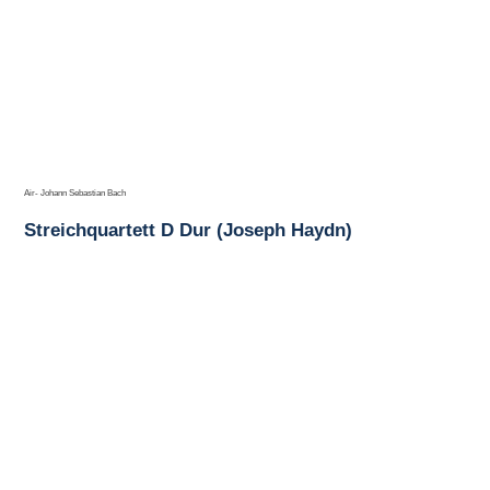
Air- Johann Sebastian Bach
Streichquartett D Dur (Joseph Haydn)