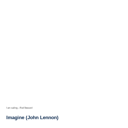
I am sailing – Rod Steward
Imagine (John Lennon)