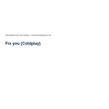
Somewhere over the rainbow – Israel Kamakawiwo´ole
Fix you (Coldplay)