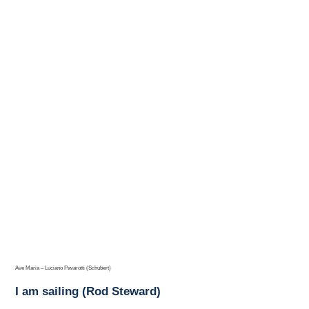
Ave Maria – Luciano Pavarotti (Schubert)
I am sailing (Rod Steward)