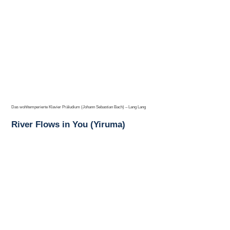
Das wohltemperierte Klavier Präludium (Johann Sebastian Bach) – Lang Lang
River Flows in You (Yiruma)