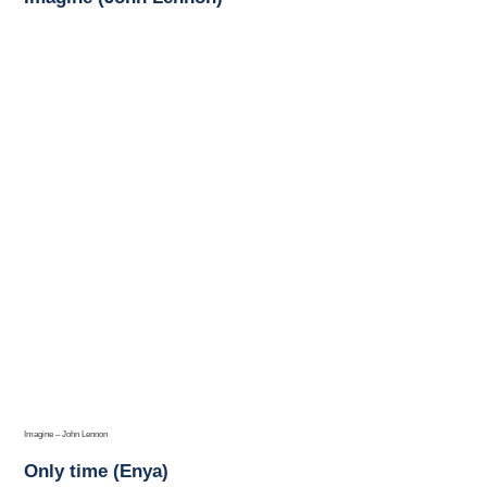
Imagine – John Lennon
Only time (Enya)