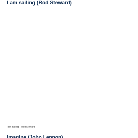
I am sailing (Rod Steward)
I am sailing – Rod Steward
Imagine (John Lennon)