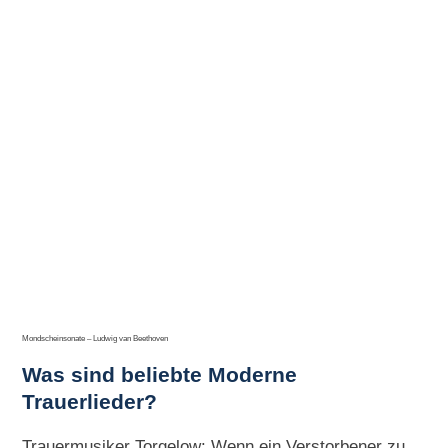
Mondscheinsonate – Ludwig van Beethoven
Was sind beliebte Moderne
Trauerlieder?
Trauermusiker Torgelow: Wenn ein Verstorbener zu