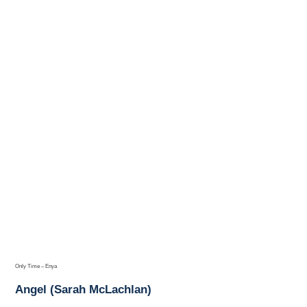
Only Time – Enya
Angel (Sarah McLachlan)