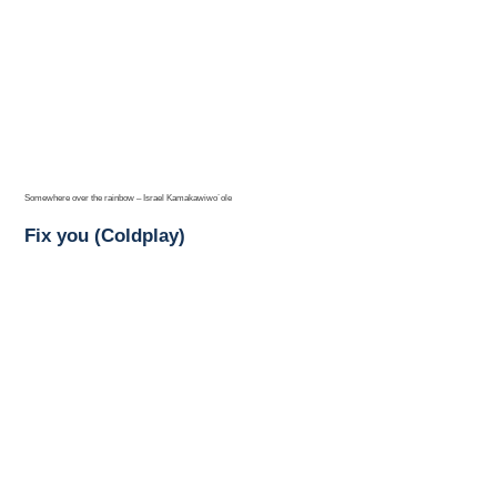
Somewhere over the rainbow – Israel Kamakawiwo´ole
Fix you (Coldplay)