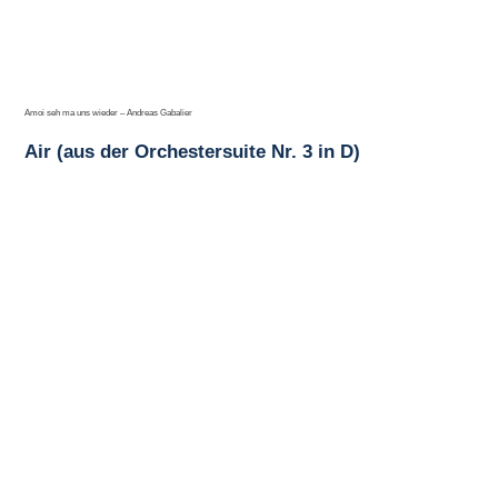
Amoi seh ma uns wieder – Andreas Gabalier
Air (aus der Orchestersuite Nr. 3 in D)