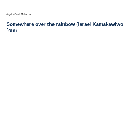
Angel – Sarah McLachlan
Somewhere over the rainbow (Israel Kamakawiwo
´ole)