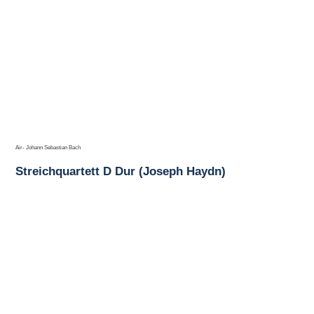
Air- Johann Sebastian Bach
Streichquartett D Dur (Joseph Haydn)