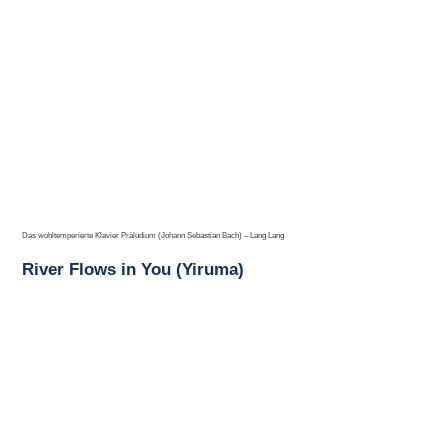
Das wohltemperierte Klavier Präludium (Johann Sebastian Bach) – Lang Lang
River Flows in You (Yiruma)