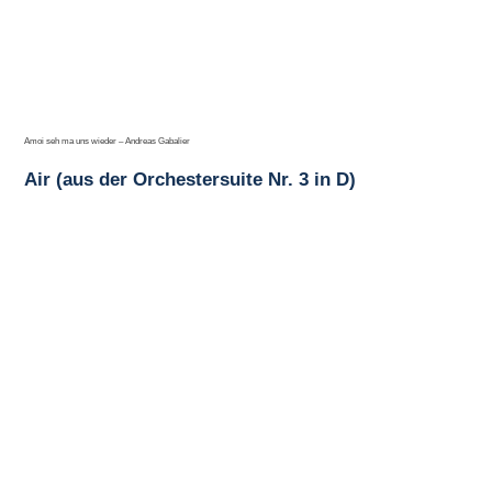
Amoi seh ma uns wieder – Andreas Gabalier
Air (aus der Orchestersuite Nr. 3 in D)