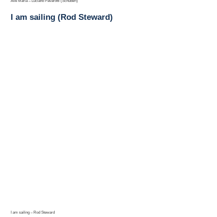
Ave Maria – Luciano Pavarotti (Schubert)
I am sailing (Rod Steward)
I am sailing – Rod Steward