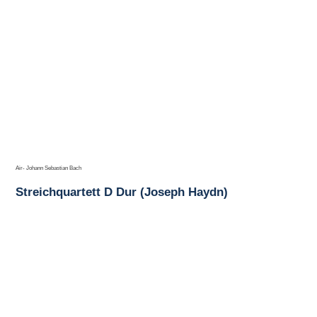
Air- Johann Sebastian Bach
Streichquartett D Dur (Joseph Haydn)