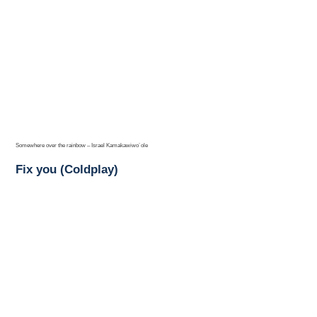
Somewhere over the rainbow – Israel Kamakawiwo´ole
Fix you (Coldplay)