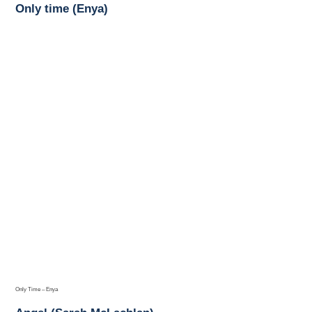
Only time (Enya)
Only Time – Enya