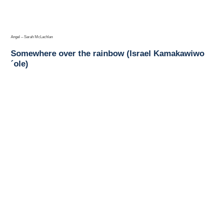
Angel – Sarah McLachlan
Somewhere over the rainbow (Israel Kamakawiwo
´ole)