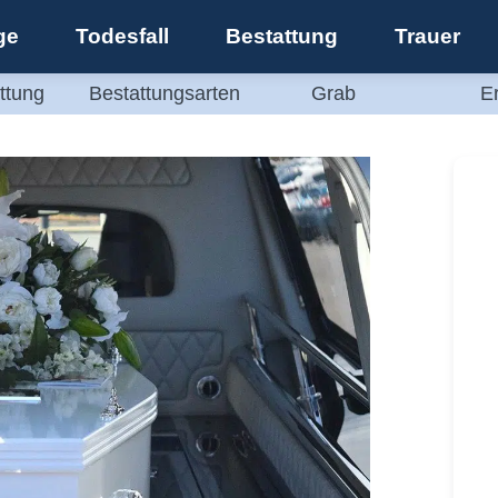
ge
Todesfall
Bestattung
Trauer
ttung
Bestattungsarten
Grab
E